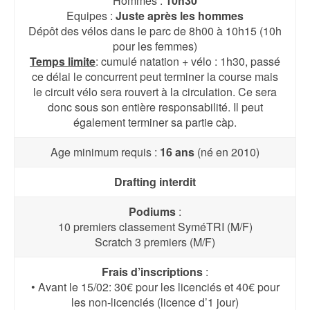
Hommes :
10h30
Equipes :
Juste après les hommes
Dépôt des vélos dans le parc de 8h00 à 10h15 (10h
pour les femmes)
Temps limite
: cumulé natation + vélo : 1h30, passé
ce délai le concurrent peut terminer la course mais
le circuit vélo sera rouvert à la circulation. Ce sera
donc sous son entière responsabilité. Il peut
également terminer sa partie càp.
Age minimum requis :
16 ans
(né en 2010)
Drafting interdit
Podiums
:
10 premiers classement SyméTRI (M/F)
Scratch 3 premiers (M/F)
Frais d’inscriptions
:
• Avant le 15/02: 30€ pour les licenciés et 40€ pour
les non-licenciés (licence d’1 jour)